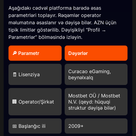
Aşağıdakı cədvəl platforma barədə əsas
parametrləri toplayır. Rəqəmlər operator
məlumatına əsaslanır və dəyişə bilər. AZN üçün
tipik limitlər göstərilib. Dəyişikliyi “Profil →
Parametrlər” bölməsində izləyin.
🔎 Parametr
Dəyərlər
Curacao eGaming,
🧾 Lisenziya
beynəlxalq
Mostbet OÜ / Mostbet
🏢 Operator/Şirkət
N.V. (qeyd: hüquqi
struktur dəyişə bilər)
📅 Başlanğıc ili
2009+