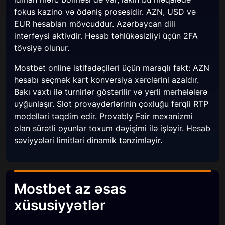
fokus kazino və ödəniş prosesidir. AZN, USD və
EUR hesabları mövcuddur. Azərbaycan dili
interfeysi aktivdir. Hesab təhlükəsizliyi üçün 2FA
tövsiyə olunur.
Mostbet online istifadəçiləri üçün maraqlı fakt: AZN
hesabı seçmək kart konversiya xərclərini azaldır.
Bakı vaxtı ilə turnirlər göstərilir və yerli mərhələlərə
uyğunlaşır. Slot provayderlərinin çoxluğu fərqli RTP
modelləri təqdim edir. Provably Fair mexanizmi
olan sürətli oyunlar toxum dəyişimi ilə işləyir. Hesab
səviyyələri limitləri dinamik tənzimləyir.
Mostbet az əsas
xüsusiyyətlər